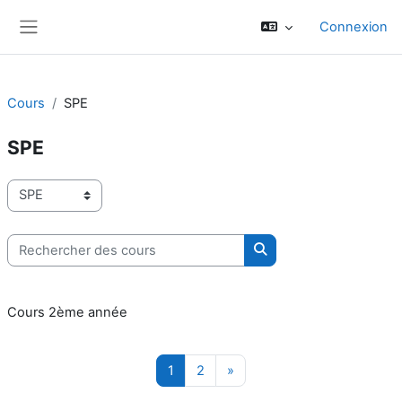
Passer au contenu principal
Connexion
Panneau latéral
Cours
SPE
SPE
Catégories de cours
Rechercher des cours
Rechercher des cours
Cours 2ème année
Page 1
Page 2
Page suivante
1
2
»